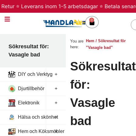
Hoppa
Retur ⭐ Leverans inom 1-5 arbetsdagar ⭐ Betala senare m
till
innehåll
0
Varukorg
S
Hem
/ Sökresultat för
You are
Sökresultat för:
here:
”Vasagle bad”
Vasagle bad
Sökresultat
DIY och Verktyg
+
för:
Djurtillbehör
+
Vasagle
Elektronik
+
bad
Hälsa och skönhet
+
Hem och Köksmöbler
+