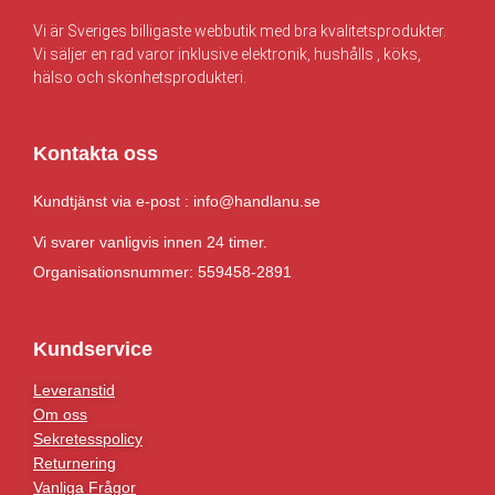
0
k
Vi är Sveriges billigaste webbutik med bra kvalitetsprodukter.
r
Vi säljer en rad varor inklusive elektronik, hushålls , köks,
k
.
hälso och skönhetsprodukteri.
r
.
Kontakta oss
Kundtjänst via e-post : info@handlanu.se
Vi svarer vanligvis innen 24 timer.
Organisationsnummer: 559458-2891
Kundservice
Leveranstid
Om oss
Sekretesspolicy
Returnering
Vanliga Frågor