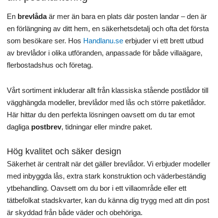
r
r
p
a
p
a
t
:
t
:
.
.
r
r
r
r
En
brevlåda
är mer än bara en plats där posten landar – den är
v
4
v
6
u
a
u
a
a
0
a
0
en förlängning av ditt hem, en säkerhetsdetalj och ofta det första
n
n
n
n
r
3
r
2
som besökare ser. Hos
Handlanu.se
erbjuder vi ett brett utbud
g
d
g
d
:
.
:
.
av brevlådor i olika utföranden, anpassade för både villaägare,
l
e
l
e
4
0
7
0
flerbostadshus och företag.
i
p
i
p
7
0
0
0
g
r
g
r
3
5
a
i
a
i
Vårt sortiment inkluderar allt från klassiska stående postlådor till
.
k
.
k
p
s
p
s
vägghängda modeller, brevlådor med lås och större paketlådor.
0
r
0
r
r
e
r
e
0
.
0
.
Här hittar du den perfekta lösningen oavsett om du tar emot
i
t
i
t
dagliga
postbrev
, tidningar eller mindre paket.
s
ä
s
ä
k
k
e
r
e
r
r
r
Hög kvalitet och säker design
t
:
t
:
.
.
v
4
v
5
Säkerhet är centralt när det gäller brevlådor. Vi erbjuder modeller
a
6
a
9
med inbyggda lås, extra stark konstruktion och väderbeständig
r
5
r
9
ytbehandling. Oavsett om du bor i ett villaområde eller ett
:
.
:
.
tätbefolkat stadskvarter, kan du känna dig trygg med att din post
5
0
7
0
är skyddad från både väder och obehöriga.
4
0
0
0