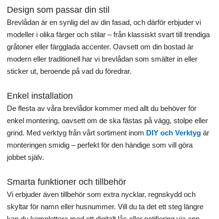
Design som passar din stil
Brevlådan är en synlig del av din fasad, och därför erbjuder vi
modeller i olika färger och stilar – från klassiskt svart till trendiga
gråtoner eller färgglada accenter. Oavsett om din bostad är
modern eller traditionell har vi brevlådan som smälter in eller
sticker ut, beroende på vad du föredrar.
Enkel installation
De flesta av våra brevlådor kommer med allt du behöver för
enkel montering, oavsett om de ska fästas på vägg, stolpe eller
grind. Med verktyg från vårt sortiment inom
DIY och Verktyg
är
monteringen smidig – perfekt för den händige som vill göra
jobbet själv.
Smarta funktioner och tillbehör
Vi erbjuder även tillbehör som extra nycklar, regnskydd och
skyltar för namn eller husnummer. Vill du ta det ett steg längre
kan du komplettera med ett digitalt lås eller notifiering via app –