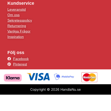
Kundservice
Leveranstid
Om oss
Sekretesspolicy
Returnering
Vanliga Frågor
Inspiration
Följ oss
Facebook
Pinterest
Copyright © 2026 HandlaNu.se