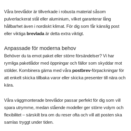
5
2
Våra brevlådor är tillverkade i robusta material såsom
.
k
.
k
0
r
0
r
pulverlackerat stål eller aluminium, vilket garanterar lång
0
.
0
.
hållbarhet även i nordiskt klimat. För dig som får känslig post
eller viktiga
brevlada
är detta extra viktigt.
k
k
r
r
Anpassade för moderna behov
.
.
Behöver du ta emot paket eller större försändelser? Vi har
rymliga paketlådor med öppningar och fällor som skyddar mot
stölder. Kombinera gärna med våra
postbrev
-förpackningar för
att enkelt skicka tillbaka varor eller skicka presenter till nära och
kära.
Våra väggmonterade brevlådor passar perfekt för dig som vill
spara utrymme, medan stående modeller ger större volym och
flexibilitet – särskilt bra om du reser ofta och vill att posten ska
samlas tryggt under tiden.