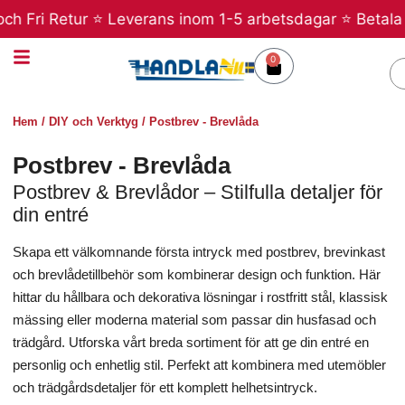
Hoppa
 Fri Retur ⭐ Leverans inom 1-5 arbetsdagar ⭐ Betala sen
till
innehåll
0
Varukorg
S
Hem
/
DIY och Verktyg
/ Postbrev - Brevlåda
Postbrev - Brevlåda
Postbrev & Brevlådor – Stilfulla detaljer för
din entré
Skapa ett välkomnande första intryck med postbrev, brevinkast
och brevlådetillbehör som kombinerar design och funktion. Här
hittar du hållbara och dekorativa lösningar i rostfritt stål, klassisk
mässing eller moderna material som passar din husfasad och
trädgård. Utforska vårt breda sortiment för att ge din entré en
personlig och enhetlig stil. Perfekt att kombinera med utemöbler
och trädgårdsdetaljer för ett komplett helhetsintryck.