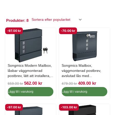
Produkter: 8
-
97.00
kr
-
70.00
kr
Songmics Modern Mailbox,
Songmics Mailbox,
låsbar väggmonterad
väggmonterad postbrev,
postbrev, lätt att installera,
avslutad lås med
Anthracite Gray
kopparkärna, antracitgrå
D
D
D
D
562.00
kr
409.00
kr
659.00
kr
479.00
kr
e
e
e
e
Lägg till i varukorg
Lägg till i varukorg
t
t
t
t
u
n
u
n
r
u
r
u
-
97.00
kr
-
103.00
kr
s
v
s
v