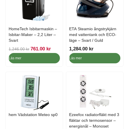
r
.
HomeTech Isbitarmaskin –
ETA Steamio ångstrykjärn
Isbitar-Maker – 2,2 Liter –
med vattentank och ECO-
Svart
läge – Svart / Guld
D
D
761.00
kr
1,284.00
kr
1,246.00
kr
e
e
Läs mer
Läs mer
t
t
u
n
r
u
s
v
p
a
r
r
u
a
n
n
g
d
hem Vädstation Meteo sp0
Ezeefox radiatorfläkt med 3
l
e
fläktar och termosensor –
i
p
energisnål – Monoset