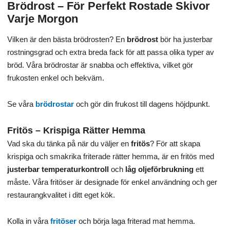
Brödrost – För Perfekt Rostade Skivor
k
Varje Morgon
r
.
Vilken är den bästa brödrosten? En
brödrost
bör ha justerbar
rostningsgrad och extra breda fack för att passa olika typer av
bröd. Våra brödrostar är snabba och effektiva, vilket gör
frukosten enkel och bekväm.
Se våra
brödrostar
och gör din frukost till dagens höjdpunkt.
Fritös – Krispiga Rätter Hemma
Vad ska du tänka på när du väljer en
fritös
? För att skapa
krispiga och smakrika friterade rätter hemma, är en fritös med
justerbar temperaturkontroll
och
låg oljeförbrukning
ett
måste. Våra fritöser är designade för enkel användning och ger
restaurangkvalitet i ditt eget kök.
Kolla in våra
fritöser
och börja laga friterad mat hemma.