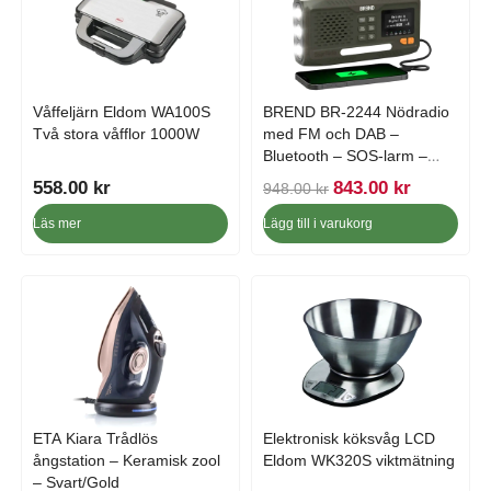
t
:
v
7
a
1
r
9
:
.
Våffeljärn Eldom WA100S
BREND BR-2244 Nödradio
Två stora våfflor 1000W
med FM och DAB –
8
0
Bluetooth – SOS-larm –
4
0
Powerbank
3
D
D
558.00
kr
843.00
kr
948.00
kr
.
k
e
e
Läs mer
Lägg till i varukorg
0
r
t
t
0
.
u
n
r
u
k
s
v
r
p
a
.
r
r
u
a
n
n
g
d
ETA Kiara Trådlös
Elektronisk köksvåg LCD
l
e
ångstation – Keramisk zool
Eldom WK320S viktmätning
i
p
– Svart/Gold