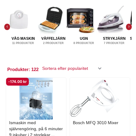
VÅG MASKIN
VÅFFELJÄRN
UGN
STRYKJÄRN
SM
11 PRODUKTER
2 PRODUKTER
8 PRODUKTER
7 PRODUKTER
Produkter: 122
Sida
Sida
Sida
Sida
Sida
-
174.00
kr
Ismaskin med
Bosch MFQ 3010 Mixer
självrengöring, på 6 minuter
9 iskuber i 2 storlekar,