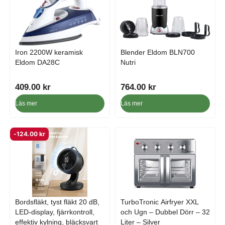
t
:
v
1
a
,
r
0
:
1
Iron 2200W keramisk
Blender Eldom BLN700
Eldom DA28C
Nutri
1
3
,
.
1
0
409.00
kr
764.00
kr
8
0
Läs mer
Läs mer
7
.
k
0
r
-
124.00
kr
0
.
k
r
.
Bordsfläkt, tyst fläkt 20 dB,
TurboTronic Airfryer XXL
LED-display, fjärrkontroll,
och Ugn – Dubbel Dörr – 32
effektiv kylning, bläcksvart
Liter – Silver