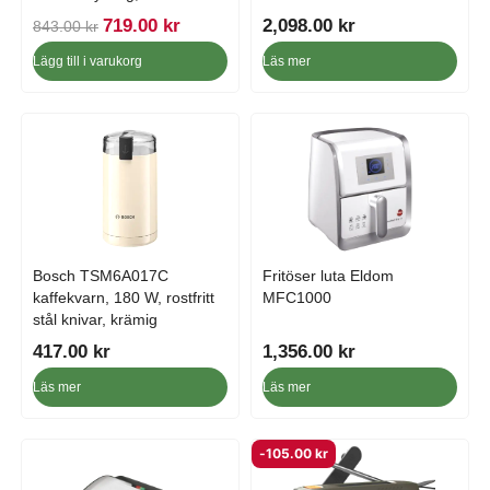
D
D
719.00
kr
2,098.00
kr
843.00
kr
e
e
Lägg till i varukorg
Läs mer
t
t
u
n
r
u
s
v
p
a
r
r
u
a
n
n
g
d
Bosch TSM6A017C
Fritöser luta Eldom
l
e
kaffekvarn, 180 W, rostfritt
MFC1000
i
p
stål knivar, krämig
g
r
417.00
kr
1,356.00
kr
a
i
p
s
Läs mer
Läs mer
r
e
i
t
-
105.00
kr
s
ä
e
r