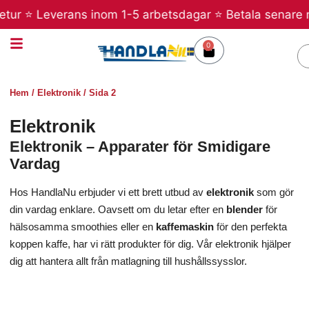
Hoppa
 ⭐ Leverans inom 1-5 arbetsdagar ⭐ Betala senare med Kl
till
innehåll
0
Varukorg
S
Hem
/
Elektronik
/ Sida 2
Elektronik
Elektronik – Apparater för Smidigare
Vardag
Hos HandlaNu erbjuder vi ett brett utbud av
elektronik
som gör
din vardag enklare. Oavsett om du letar efter en
blender
för
hälsosamma smoothies eller en
kaffemaskin
för den perfekta
koppen kaffe, har vi rätt produkter för dig. Vår elektronik hjälper
dig att hantera allt från matlagning till hushållssysslor.