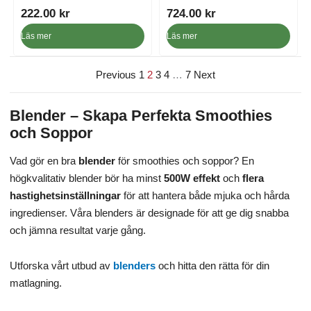
g
r
222.00
kr
724.00
kr
a
i
p
s
Läs mer
Läs mer
r
e
i
t
Previous
1
2
3
4
…
7
Next
s
ä
e
r
t
:
Blender – Skapa Perfekta Smoothies
v
7
och Soppor
a
6
r
1
Vad gör en bra
blender
för smoothies och soppor? En
:
.
högkvalitativ blender bör ha minst
500W effekt
och
flera
1
0
hastighetsinställningar
för att hantera både mjuka och hårda
,
0
ingredienser. Våra blenders är designade för att ge dig snabba
2
och jämna resultat varje gång.
4
k
6
r
.
.
Utforska vårt utbud av
blenders
och hitta den rätta för din
0
matlagning.
0