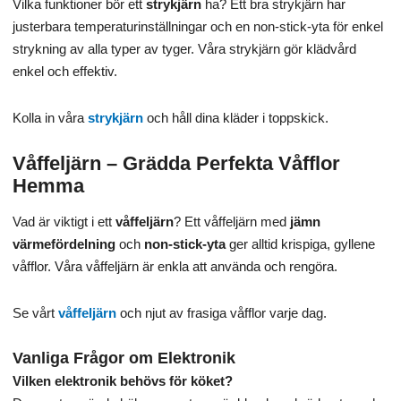
Vilka funktioner bör ett
strykjärn
ha? Ett bra strykjärn har
justerbara temperaturinställningar och en non-stick-yta för enkel
strykning av alla typer av tyger. Våra strykjärn gör klädvård
enkel och effektiv.
Kolla in våra
strykjärn
och håll dina kläder i toppskick.
Våffeljärn – Grädda Perfekta Våfflor
Hemma
Vad är viktigt i ett
våffeljärn
? Ett våffeljärn med
jämn
värmefördelning
och
non-stick-yta
ger alltid krispiga, gyllene
våfflor. Våra våffeljärn är enkla att använda och rengöra.
Se vårt
våffeljärn
och njut av frasiga våfflor varje dag.
Vanliga Frågor om Elektronik
Vilken elektronik behövs för köket?