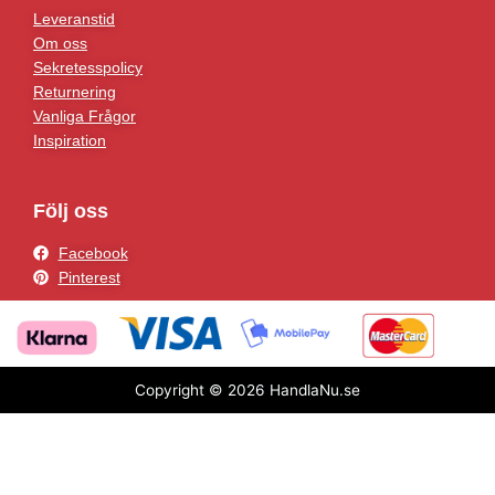
Leveranstid
Om oss
Sekretesspolicy
Returnering
Vanliga Frågor
Inspiration
Följ oss
Facebook
Pinterest
Copyright © 2026 HandlaNu.se