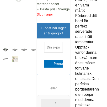
720.00 kr.
642.00 kr.
matchar priset
en varm
⭐ Bästa pris i Sverige
måltid.
Slut i lager
Förbered ditt
bord för
perfekt
E-post när lager
serverade
är tillgängligt
rätter i rätt
temperatur.
Upptäck
varför denna
brickvärmare
är ett måste
för varje
kulinarisk
entusiast.Den
perfekta
eller
bordserfarenh
eten börjar
med denna
⚡
praktiska