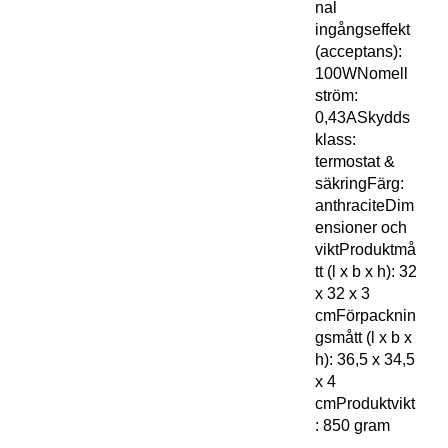
nal
ingångseffekt
(acceptans):
100WNomell
ström:
0,43ASkydds
klass:
termostat &
säkringFärg:
anthraciteDim
ensioner och
viktProduktmå
tt (l x b x h): 32
x 32 x 3
cmFörpacknin
gsmått (l x b x
h): 36,5 x 34,5
x 4
cmProduktvikt
: 850 gram