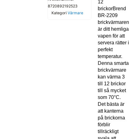
12
8720892192523
brickorBrend
Kategori
Värmare
BR-2209
brickvärmaren
är ditt hemliga
vapen för att
servera rätter i
perfekt
temperatur.
Denna smarta
brickvärmare
kan värma 3
till 12 brickor
till så mycket
som 70°C.
Det bästa är
att kanterna
på brickorna
förblir
tillräckligt
svala att