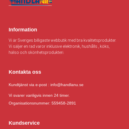
0
r
0
.
k
r
Information
.
Vi är Sveriges billigaste webbutik med bra kvalitetsprodukter.
Vi säljer en rad varor inklusive elektronik, hushålls , köks,
hälso och skönhetsprodukteri.
Kontakta oss
Kundtjänst via e-post : info@handlanu.se
Vi svarer vanligvis innen 24 timer.
Organisationsnummer: 559458-2891
Kundservice