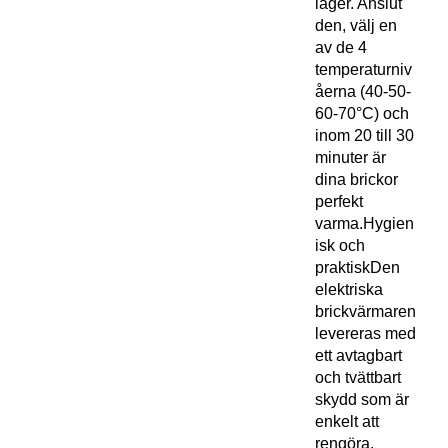
lager. Anslut
den, välj en
av de 4
temperaturniv
åerna (40-50-
60-70°C) och
inom 20 till 30
minuter är
dina brickor
perfekt
varma.Hygien
isk och
praktiskDen
elektriska
brickvärmaren
levereras med
ett avtagbart
och tvättbart
skydd som är
enkelt att
rengöra.