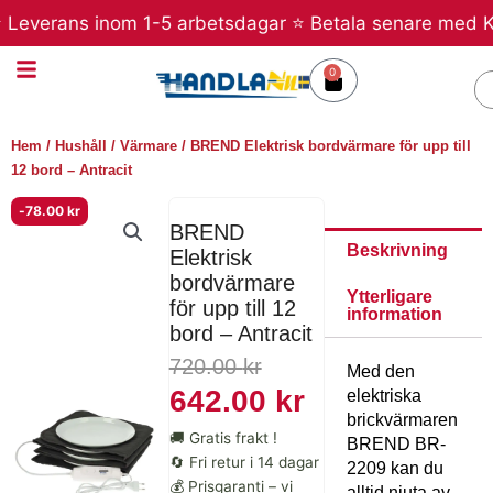
Hoppa
verans inom 1-5 arbetsdagar ⭐ Betala senare med Klarna 
till
innehåll
0
Varukorg
S
Hem
/
Hushåll
/
Värmare
/ BREND Elektrisk bordvärmare för upp till
12 bord – Antracit
-
78.00
kr
BREND
Beskrivning
Elektrisk
bordvärmare
Ytterligare
för upp till 12
information
bord – Antracit
Det
Det
720.00
kr
Med den
ursprungliga
nuvarande
642.00
kr
elektriska
brickvärmaren
priset
priset
🚚 Gratis frakt !
BREND BR-
var:
är:
🔄 Fri retur i 14 dagar
2209 kan du
💰 Prisgaranti – vi
alltid njuta av