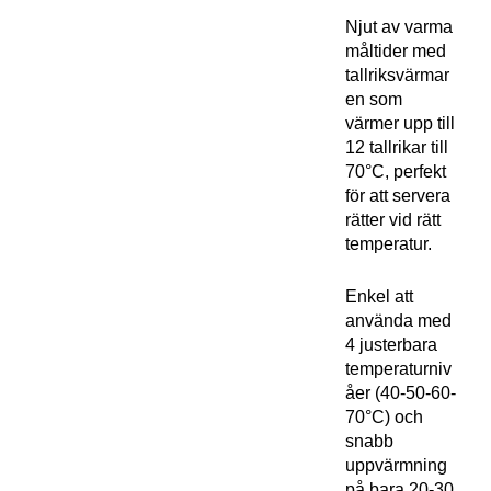
Njut av varma
måltider med
tallriksvärmar
en som
värmer upp till
12 tallrikar till
70°C, perfekt
för att servera
rätter vid rätt
temperatur.
Enkel att
använda med
4 justerbara
temperaturniv
åer (40-50-60-
70°C) och
snabb
uppvärmning
på bara 20-30