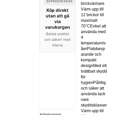
EXPRESSKASSA
brickvärmare
Värm upp till
Köp direkt
12 brickor till
utan att gå
maximalt
via
70°CEnkel att
varukorgen
använda med
Betala snabbt
4
och säkert med
temperaturniv
Klarna
åerPlatsbesp
arande och
kompakt
designMed ett
tvättbart skydd
för
hygienPålitlig
och säker att
använda tack
vare
skyddsklasser
Värm upp till
Artikelnummer