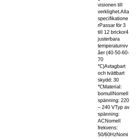
visionen till
verklighet.Alla
specifikatione
rPassar för 3
till 12 brickor4
justerbara
temperaturniv
åer (40-50-60-
70
℃)Avtagbart
och tvättbart
skydd: 30
℃Material:
bomullNomell
spänning: 220
– 240 VTyp av
spänning:
ACNomell
frekvens:
50/60HzNomi