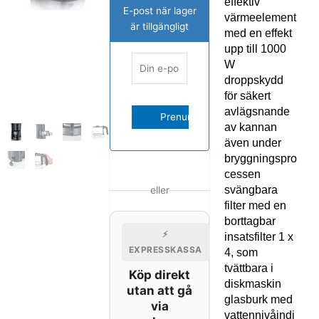
effektiv
E-post när lager
värmeelement
är tillgängligt
med en effekt
upp till 1000
W
droppskydd
för säkert
avlägsnande
av kannan
även under
bryggningspro
cessen
eller
svängbara
filter med en
borttagbar
⚡
insatsfilter 1 x
EXPRESSKASSA
4, som
tvättbara i
Köp direkt
diskmaskin
utan att gå
glasburk med
via
vattennivåindi