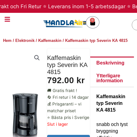
Hoppa
kt och Fri Retur ⭐ Leverans inom 1-5 arbetsdagar ⭐ Beta
till
innehåll
0
Varukorg
S
Hem
/
Elektronik
/
Kaffemaskin
/ Kaffemaskin typ Severin KA 4815
Kaffemaskin
Beskrivning
typ Severin KA
4815
Ytterligare
792.00
kr
information
🚚 Gratis frakt !
Kaffemaskin
🔄 Fri retur i 14 dagar
typ Severin
💰 Prisgaranti – vi
KA 4815
matchar priset
⭐ Bästa pris i Sverige
Slut i lager
snabb och tyst
bryggning