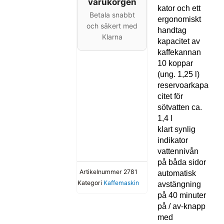
varukorgen
kator och ett
Betala snabbt
ergonomiskt
och säkert med
handtag
Klarna
kapacitet av
kaffekannan
10 koppar
(ung. 1,25 l)
reservoarkapa
citet för
sötvatten ca.
1,4 l
klart synlig
indikator
vattennivån
på båda sidor
Artikelnummer
2781
automatisk
Kategori
Kaffemaskin
avstängning
på 40 minuter
på / av-knapp
med