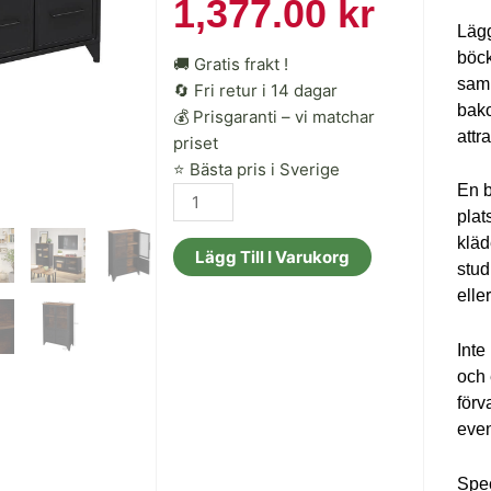
ursprungli
nuvar
1,377.00
kr
Lägg
priset
priset
böck
🚚 Gratis frakt !
saml
🔄 Fri retur i 14 dagar
bako
var:
är:
💰 Prisgaranti – vi matchar
attra
priset
⭐ Bästa pris i Sverige
1,614.00 kr
1,377.
En b
Förvarings
plat
sidoskåp,
kläd
rustika
Lägg Till I Varukorg
stud
bruna
elle
trätoner,
svart
Inte
stålram
och 
mängd
förv
even
Spec