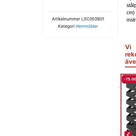
stål
cm) 
Artikelnummer
LSC053B01
instr
Kategori
Hemmöbler
Vi
rek
äve
-
75.0