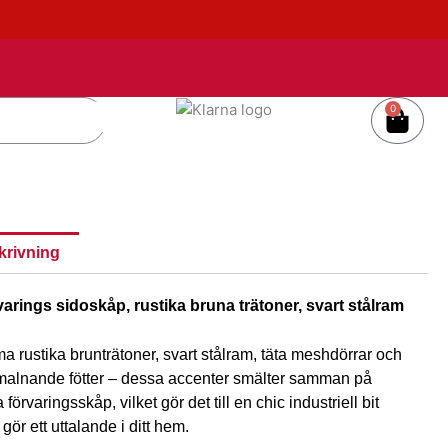
0
Varu
krivning
arings sidoskåp, rustika bruna trätoner, svart stålram
a rustika brunträtoner, svart stålram, täta meshdörrar och
alnande fötter – dessa accenter smälter samman på
a förvaringsskåp, vilket gör det till en chic industriell bit
gör ett uttalande i ditt hem.