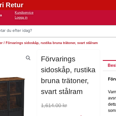
ri Retur
Kundservice
na
Logga in
er
/ Förvarings sidoskåp, rustika bruna trätoner, svart stålram
Förvarings
Bes
sidoskåp, rustika
bruna trätoner,
Förv
svart stålram
Varm
avsm
Det
Det
dett
1,614.00
kr
som 