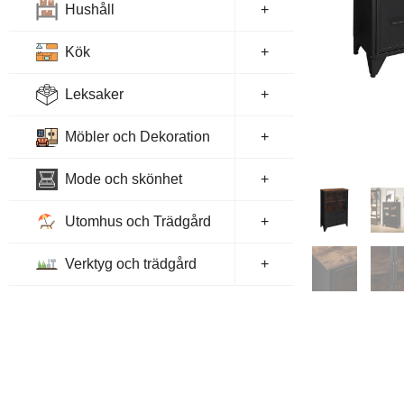
Hushåll
+
Kök
+
Leksaker
+
Möbler och Dekoration
+
Mode och skönhet
+
Utomhus och Trädgård
+
Verktyg och trädgård
+