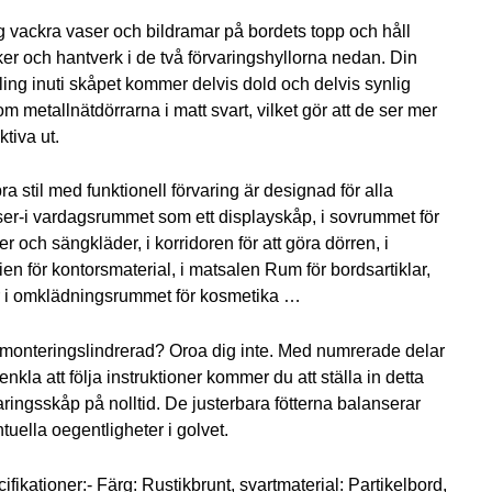
ga
ande
 vackra vaser och bildramar på bordets topp och håll
er och hantverk i de två förvaringshyllorna nedan. Din
ing inuti skåpet kommer delvis dold och delvis synlig
m metallnätdörrarna i matt svart, vilket gör att de ser mer
ktiva ut.
.
00 kr.
ra stil med funktionell förvaring är designad för alla
ser-i vardagsrummet som ett displayskåp, i sovrummet för
er och sängkläder, i korridoren för att göra dörren, i
ien för kontorsmaterial, i matsalen Rum för bordsartiklar,
r i omklädningsrummet för kosmetika …
 monteringslindrerad? Oroa dig inte. Med numrerade delar
enkla att följa instruktioner kommer du att ställa in detta
aringsskåp på nolltid. De justerbara fötterna balanserar
tuella oegentligheter i golvet.
ifikationer:- Färg: Rustikbrunt, svartmaterial: Partikelbord,