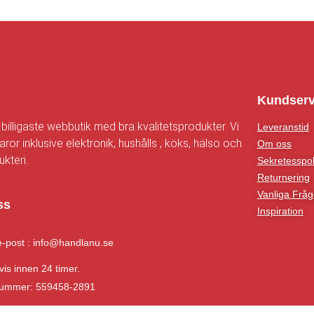
n
Kundserv
 billigaste webbutik med bra kvalitetsprodukter. Vi
Leveranstid
aror inklusive elektronik, hushålls , köks, hälso och
Om oss
kteri.
Sekretesspol
Returnering
Vanliga Fråg
ss
Inspiration
e-post : info@handlanu.se
vis innen 24 timer.
nummer: 559458-2891