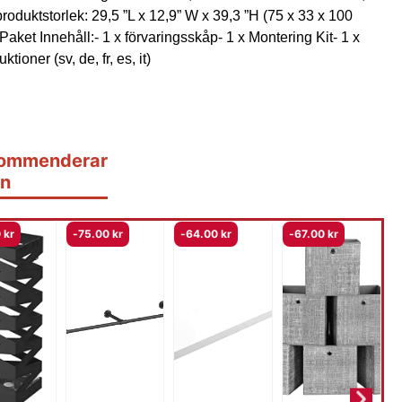
produktstorlek: 29,5 ”L x 12,9” W x 39,3 ”H (75 x 33 x 100
Paket Innehåll:- 1 x förvaringsskåp- 1 x Montering Kit- 1 x
uktioner (sv, de, fr, es, it)
ommenderar
n
0
kr
-
75.00
kr
-
64.00
kr
-
67.00
kr