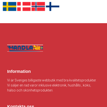
t
:
t
:
v
6
v
3
a
0
a
3
r
5
r
5
:
.
:
.
7
0
3
0
1
0
9
0
0
3
.
k
.
k
0
r
0
r
0
.
0
.
k
k
r
r
Information
.
.
Vi är Sveriges billigaste webbutik med bra kvalitetsprodukter.
Vi säljer en rad varor inklusive elektronik, hushålls , köks,
hälso och skönhetsprodukteri.
Kontakta oss