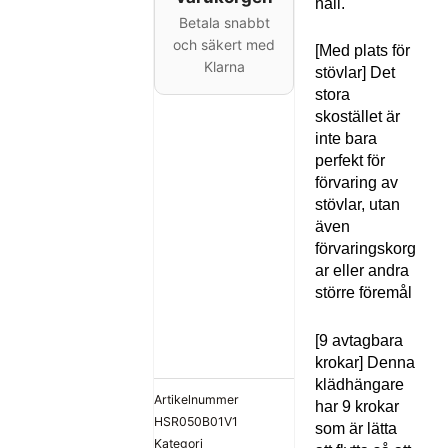
hall.
mängd
Betala snabbt
och säkert med
[Med plats för
Klarna
stövlar] Det
stora
skostället är
inte bara
perfekt för
förvaring av
stövlar, utan
även
förvaringskorg
ar eller andra
större föremål
[9 avtagbara
krokar] Denna
klädhängare
Artikelnummer
har 9 krokar
HSR050B01V1
som är lätta
Kategori