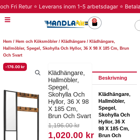
Hoppa
h Fri Retur ⭐ Leverans inom 1-5 arbetsdagar ⭐ Betala sen
till
innehåll
0
Varukorg
S
Hem
/
Hem och Köksmöbler
/
Klädhängare
/ Klädhängare,
Hallmöbler, Spegel, Skohylla Och Hyllor, 36 X 98 X 185 Cm, Brun
Och Svart
-
176.00
kr
Klädhängare,
Beskrivning
Hallmöbler,
Spegel,
Skohylla Och
Klädhängare,
Hyllor, 36 X 98
Hallmöbler,
Spegel,
X 185 Cm,
Skohylla Och
Brun Och Svart
Hyllor, 36 X
Det
Det
1,196.00
kr
98 X 185 Cm,
nuvarande
ursprungliga
1,020.00
kr
Brun Och