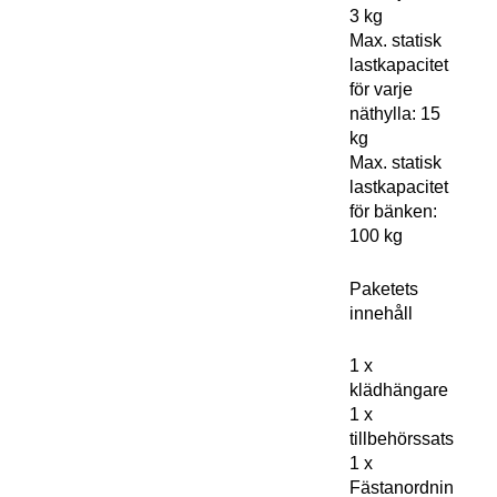
3 kg
Max. statisk
lastkapacitet
för varje
näthylla: 15
kg
Max. statisk
lastkapacitet
för bänken:
100 kg
Paketets
innehåll
1 x
klädhängare
1 x
tillbehörssats
1 x
Fästanordnin