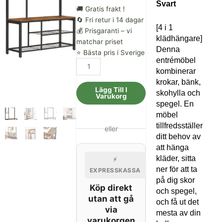
priset
priset
Svart
🚚 Gratis frakt !
är:
var:
🔄 Fri retur i 14 dagar
[4 i 1
💰 Prisgaranti – vi
1,020.00 kr.
1,196.00 kr.
klädhängare]
matchar priset
Denna
⭐ Bästa pris i Sverige
entrémöbel
Klädhängare,
kombinerar
Hallmöbler,
krokar, bänk,
Spegel,
Lägg Till I
skohylla och
Skohylla
Varukorg
spegel. En
Och
möbel
Hyllor,
tillfredsställer
36
eller
ditt behov av
X
att hänga
98
kläder, sitta
⚡
X
ner för att ta
EXPRESSKASSA
185
på dig skor
Cm,
Köp direkt
och spegel,
Brun
utan att gå
och få ut det
Och
via
mesta av din
Svart
varukorgen