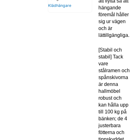
att flytta så att
Klädhängare
hängande
föremål håller
sig ur vägen
och är
lättillgängliga.
[Stabil och
stabil] Tack
vare
stålramen och
spånskivorna
är denna
hallmöbel
robust och
kan hålla upp
till 100 kg på
bänken; de 4
justerbara
fötterna och
tippskyddet