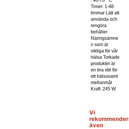
: 40-70 ° C
Timer: 1-48
timmar Lätt att
använda och
rengöra
behåller
Näringsämne
n som är
viktiga för vår
hälsa Torkade
produkter är
en bra idé för
ett hälsosamt
mellanmål
Kraft: 245 W
Vi
rekommender
även