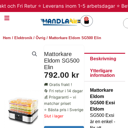
Hoppa
t och Fri Retur ⭐ Leverans inom 1-5 arbetsdagar ⭐ Betal
till
innehåll
0
Varukorg
S
Hem
/
Elektronik
/
Övrig
/ Mattorkare Eldom SG500 Elin
Mattorkare
Beskrivning
Eldom SG500
Elin
Ytterligare
792.00
kr
information
🚚 Gratis frakt !
Mattorkare
🔄 Fri retur i 14 dagar
Eldom
💰 Prisgaranti – vi
SG500 Exsi
matchar priset
Eldom
⭐ Bästa pris i Sverige
SG500 Exsi
Slut i lager
är en enkel -
för att