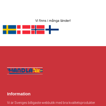
Vi finns i många länder!
Information
Vi är Sveriges billigaste webbutik med bra kvalitetsprodukter.