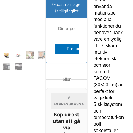
E-post när lager
använda
är tillgängligt
mattorkare
med alla
funktioner du
behöver. Tack
vare en tydlig
LED -skärm,
intuitiv
elektronisk
och stor
kontroll
TACOM
eller
(30×23 cm) är
perfekt för
varje kök.
⚡
5-skiktsystem
EXPRESSKASSA
och
Köp direkt
temperaturkon
utan att gå
troll
via
säkerställer