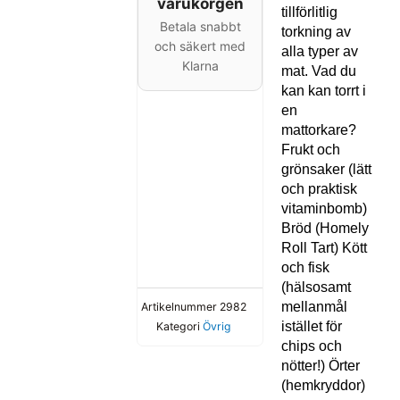
varukorgen
tillförlitlig
Betala snabbt
torkning av
och säkert med
alla typer av
Klarna
mat. Vad du
kan kan torrt i
en
mattorkare?
Frukt och
grönsaker (lätt
och praktisk
vitaminbomb)
Bröd (Homely
Roll Tart) Kött
och fisk
(hälsosamt
mellanmål
Artikelnummer
2982
istället för
Kategori
Övrig
chips och
nötter!) Örter
(hemkryddor)