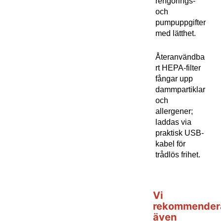
rengörings-
och
pumpuppgifter
med lätthet.
Återanvändba
rt HEPA-filter
fångar upp
dammpartiklar
och
allergener;
laddas via
praktisk USB-
kabel för
trådlös frihet.
Vi
rekommender
även