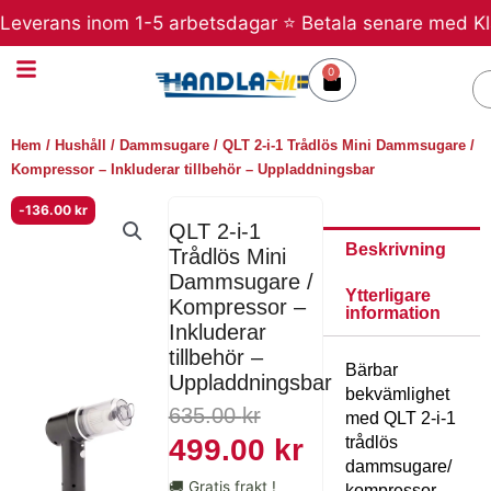
Hoppa
erans inom 1-5 arbetsdagar ⭐ Betala senare med Klarna ⭐
till
innehåll
0
Varukorg
S
Hem
/
Hushåll
/
Dammsugare
/ QLT 2-i-1 Trådlös Mini Dammsugare /
Kompressor – Inkluderar tillbehör – Uppladdningsbar
-
136.00
kr
QLT 2-i-1
Beskrivning
Trådlös Mini
Dammsugare /
Ytterligare
Kompressor –
information
Inkluderar
tillbehör –
Bärbar
Uppladdningsbar
bekvämlighet
Det
Det
635.00
kr
med QLT 2-i-1
ursprungliga
nuvarande
trådlös
499.00
kr
dammsugare/
priset
priset
🚚 Gratis frakt !
kompressor