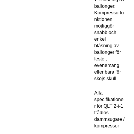
ballonger:
Kompressorfu
nktionen
möjliggör
snabb och
enkel
blåsning av
ballonger för
fester,
evenemang
eller bara för
skojs skull.
Alla
specifikatione
r för QLT 2-i-1
trådlös
dammsugare /
kompressor