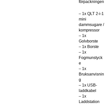
förpackningen
– 1x QLT 2-i-1
mini
dammsugare /
kompressor
– 1x
Golvborste
– 1x Borste
– 1x
Fogmunstyck
e
– 1x
Bruksanvisnin
g
– 1x USB-
laddkabel
– 1x
Laddstation