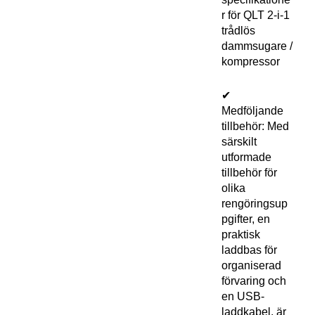
r för QLT 2-i-1
trådlös
dammsugare /
kompressor
✔
Medföljande
tillbehör: Med
särskilt
utformade
tillbehör för
olika
rengöringsup
pgifter, en
praktisk
laddbas för
organiserad
förvaring och
en USB-
laddkabel, är