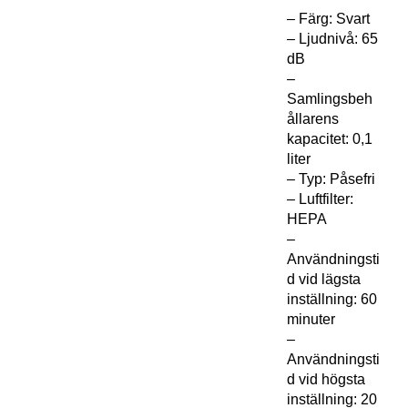
– Färg: Svart
– Ljudnivå: 65
dB
–
Samlingsbeh
ållarens
kapacitet: 0,1
liter
– Typ: Påsefri
– Luftfilter:
HEPA
–
Användningsti
d vid lägsta
inställning: 60
minuter
–
Användningsti
d vid högsta
inställning: 20