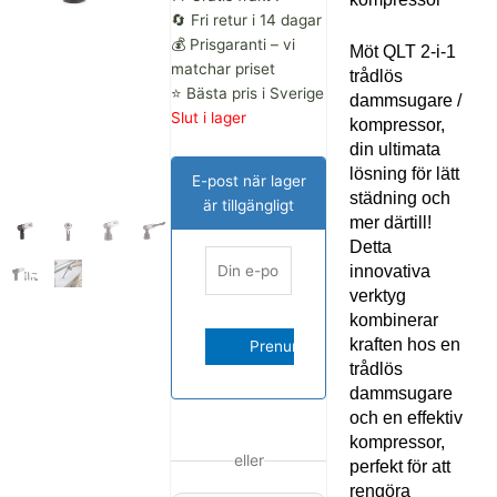
var:
är:
🔄 Fri retur i 14 dagar
💰 Prisgaranti – vi
Möt QLT 2-i-1
635.00 kr.
499.00 kr.
matchar priset
trådlös
⭐ Bästa pris i Sverige
dammsugare /
Slut i lager
kompressor,
din ultimata
lösning för lätt
E-post när lager
städning och
är tillgängligt
mer därtill!
Detta
innovativa
verktyg
kombinerar
kraften hos en
trådlös
dammsugare
och en effektiv
kompressor,
eller
perfekt för att
rengöra