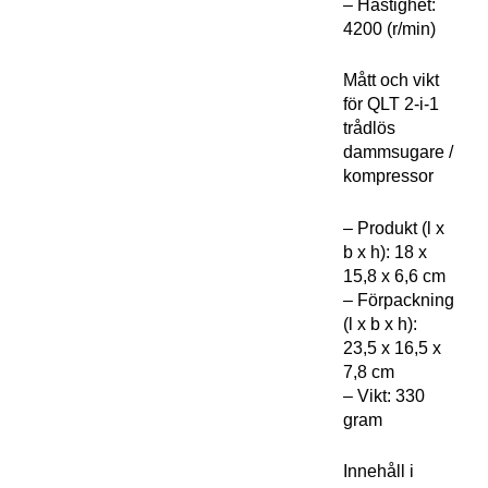
– Hastighet:
4200 (r/min)
Mått och vikt
för QLT 2-i-1
trådlös
dammsugare /
kompressor
– Produkt (l x
b x h): 18 x
15,8 x 6,6 cm
– Förpackning
(l x b x h):
23,5 x 16,5 x
7,8 cm
– Vikt: 330
gram
Innehåll i