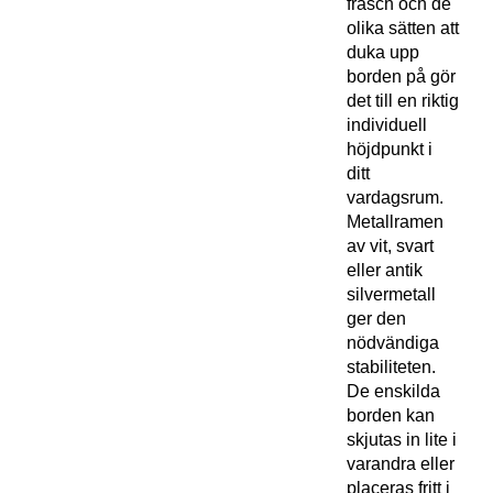
fräsch och de
olika sätten att
duka upp
borden på gör
det till en riktig
individuell
höjdpunkt i
ditt
vardagsrum.
Metallramen
av vit, svart
eller antik
silvermetall
ger den
nödvändiga
stabiliteten.
De enskilda
borden kan
skjutas in lite i
varandra eller
placeras fritt i