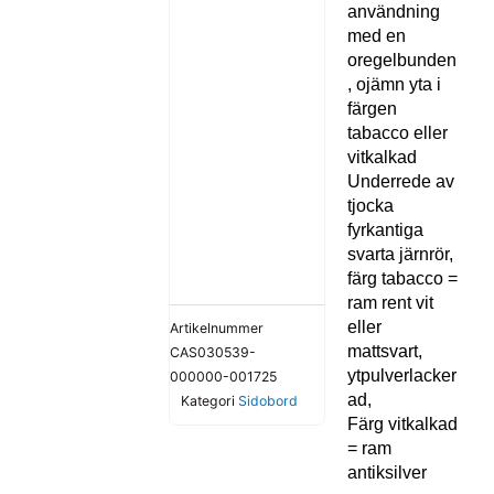
användning
med en
oregelbunden
, ojämn yta i
färgen
tabacco eller
vitkalkad
Underrede av
tjocka
fyrkantiga
svarta järnrör,
färg tabacco =
ram rent vit
eller
Artikelnummer
mattsvart,
CAS030539-
ytpulverlacker
000000-001725
ad,
Kategori
Sidobord
Färg vitkalkad
= ram
antiksilver