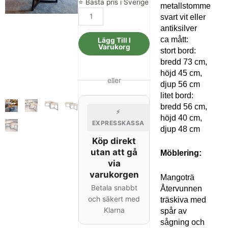
⭐ Bästa pris i Sverige
metallstomme
Soffbordssats
svart vit eller
2
antiksilver
st.
ca mått:
Lägg Till I
vardagsrumsbord
Varukorg
stort bord:
metall
bredd 73 cm,
ram
höjd 45 cm,
svart
eller
djup 56 cm
mängd
litet bord:
bredd 56 cm,
⚡
höjd 40 cm,
EXPRESSKASSA
djup 48 cm
Köp direkt
utan att gå
Möblering:
via
varukorgen
Mangoträ
Betala snabbt
Återvunnen
och säkert med
träskiva med
Klarna
spår av
sågning och