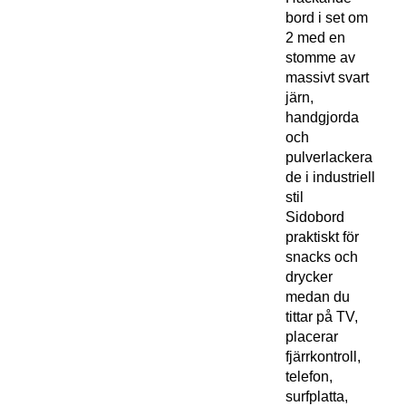
bord i set om
2 med en
stomme av
massivt svart
järn,
handgjorda
och
pulverlackera
de i industriell
stil
Sidobord
praktiskt för
snacks och
drycker
medan du
tittar på TV,
placerar
fjärrkontroll,
telefon,
surfplatta,