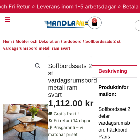
Hoppa
Fri Retur ⭐ Leverans inom 1-5 arbetsdagar ⭐ Betala sena
till
innehåll
0
Varukorg
S
Hem
/
Möbler och Dekoration
/
Sidobord
/ Soffbordssats 2 st.
vardagsrumsbord metall ram svart
Soffbordssats 2
Beskrivning
st.
vardagsrumsbord
metall ram
Produktinfor
svart
mation:
1,112.00
kr
Soffbordsset 2
🚚 Gratis frakt !
delar
🔄 Fri retur i 14 dagar
vardagsrumsb
💰 Prisgaranti – vi
ord häckbord
matchar priset
Paris