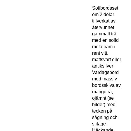
Soffbordsset
om 2 delar
tillverkat av
återvunnet
gammalt trä
med en solid
metallram i
rent vitt,
mattsvart eller
antiksilver
Vardagsbord
med massiv
bordsskiva av
mangoträ,
ojämnt (se
bilder) med
tecken på
sågning och
slitage
Häckande