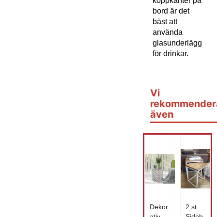
koppkanter på
bord är det
bäst att
använda
glasunderlägg
för drinkar.
Vi
rekommender
även
Dekor
2 st.
ativ
Sidob