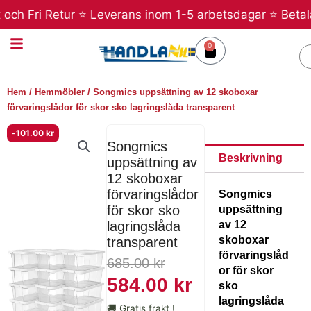
Hoppa
ch Fri Retur ⭐ Leverans inom 1-5 arbetsdagar ⭐ Betala s
till
innehåll
0
Varukorg
S
Hem
/
Hemmöbler
/ Songmics uppsättning av 12 skoboxar
förvaringslådor för skor sko lagringslåda transparent
-
101.00
kr
Songmics
Beskrivning
uppsättning av
12 skoboxar
förvaringslådor
Songmics
för skor sko
uppsättning
av 12
lagringslåda
skoboxar
transparent
förvaringslåd
Det
Det
685.00
kr
or för skor
ursprungliga
nuvarande
584.00
kr
sko
priset
priset
lagringslåda
🚚 Gratis frakt !