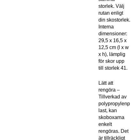
storlek. Välj
rutan enligt
din skostorlek.
Interna
dimensioner:
29,5 x 16,5 x
12,5 cm (l x w
x h), lämplig
för skor upp
till storlek 41.
Lätt att
rengöra –
Tillverkad av
polypropylenp
last, kan
skoboxarna
enkelt
rengöras. Det
är tillräckligt