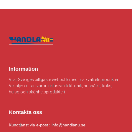
v
3
v
4
a
7
a
0
r
0
r
1
:
.
:
.
4
0
4
0
3
0
7
0
4
0
.
k
.
k
0
r
0
r
0
.
0
.
Information
k
k
Vi är Sveriges billigaste webbutik med bra kvalitetsprodukter.
r
r
Vi säljer en rad varor inklusive elektronik, hushålls , köks,
.
.
hälso och skönhetsprodukteri.
Kontakta oss
Kundtjänst via e-post : info@handlanu.se