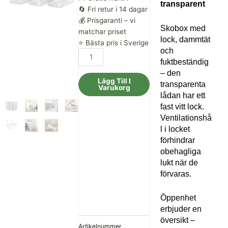
transparent
var:
är:
🔄 Fri retur i 14 dagar
💰 Prisgaranti – vi
685.00 kr.
584.00 kr.
Skobox med
matchar priset
lock, dammtät
⭐ Bästa pris i Sverige
och
Songmics
fuktbeständig
uppsättning
– den
av
Lägg Till I
transparenta
12
Varukorg
lådan har ett
skoboxar
fast vitt lock.
förvaringslådor
Ventilationshå
för
l i locket
skor
förhindrar
sko
obehagliga
lagringslåda
lukt när de
transparent
förvaras.
mängd
Öppenhet
erbjuder en
översikt –
Artikelnummer