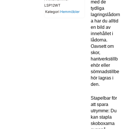
med de
LSP12WT
tydliga
Kategori
Hemmöbler
lagringslådorn
a har du alltid
en bild av
innehållet i
lådorna.
Oavsett om
skor,
hantverkstillb
ehör eller
sömnadstillbe
hör lagras i
den.
Stapelbar för
att spara
utrymme: Du
kan stapla
skoboxarna