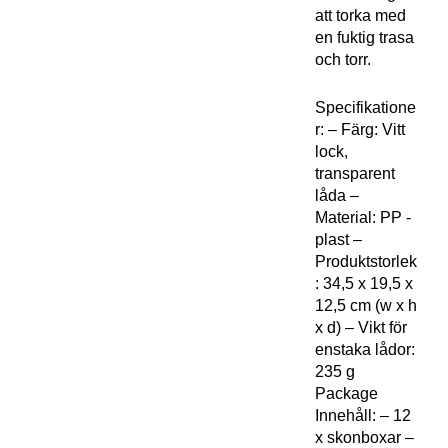
att torka med
en fuktig trasa
och torr.
Specifikatione
r: – Färg: Vitt
lock,
transparent
låda –
Material: PP -
plast –
Produktstorlek
: 34,5 x 19,5 x
12,5 cm (w x h
x d) – Vikt för
enstaka lådor:
235 g
Package
Innehåll: – 12
x skonboxar –