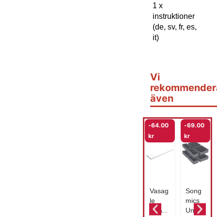
1 x
instruktioner
(de, sv, fr, es,
it)
Vi
rekommender
även
-
64.00
-
69.00
kr
kr
Vasag
Song
le
mics
flytan
Under