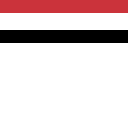
.
.
.
.