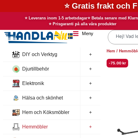
Hoppa
⭐ Gratis frakt och F
till
innehåll
⭐ Leverans inom 1-5 arbetsdagar
⭐ Betala senare med Klar
⭐ Prisgaranti på alla våra produkter
Meny
Sök
Hem
/
Hemmöbl
DIY och Verktyg
+
-
75.00
kr
Djurtillbehör
+
Elektronik
+
Hälsa och skönhet
+
Hem och Köksmöbler
+
Hemmöbler
+