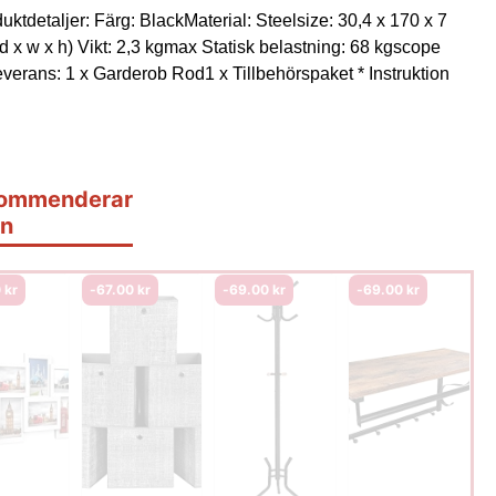
uktdetaljer: Färg: BlackMaterial: Steelsize: 30,4 x 170 x 7
d x w x h) Vikt: 2,3 kgmax Statisk belastning: 68 kgscope
everans: 1 x Garderob Rod1 x Tillbehörspaket * Instruktion
ommenderar
n
0
kr
-
67.00
kr
-
69.00
kr
-
69.00
kr