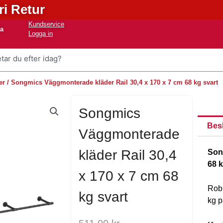
ri Retur
Kundservice
na
Logga in
er
/ Songmics Väggmonterade kläder Rail 30,4 x 170 x 7 cm 68 kg svart
Songmics
Bes
Väggmonterade
kläder Rail 30,4
Son
68 k
x 170 x 7 cm 68
Robu
kg svart
kg p
Det
Det