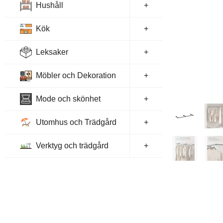
Hushåll
+
Kök
+
Leksaker
+
Möbler och Dekoration
+
Mode och skönhet
+
Utomhus och Trädgård
+
Verktyg och trädgård
+