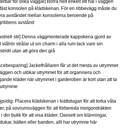
terbar för olika väggar] Borra helt enkelt ett hål i väggen
fäst konsolen på klädskenan. För en ribbevägg måste du
a
nde
era avståndet mellan konsolerna beroende på
gribbens avstånd
ustriell stil] Denna väggmonterade kappskena gjord av
t stålrör strålar ut sin charm i alla rum tack vare sin
stridil utan att göra den grå
r.
cebesparing] Jackethållaren får ut det mesta av utrymmet
äggen och utökar utrymmet för att organisera och
ande kläder när utrymmet i garderoben är kort utan att ta
vutrymme
sidig: Placera klädskenan i tvättstugan för att torka våta
er, på sovrumsväggen för att förbereda morgondräkten
r i din butik för att visa kläder; Oavsett om klänningar,
dukar, bälten eller banden, allt har utrymme här