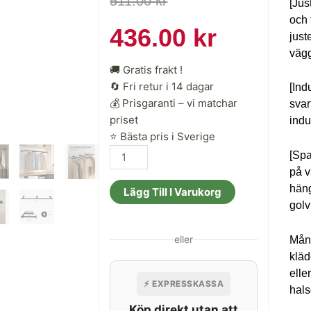
511.00
kr
[Jus
och 
ursprunglig
nuvara
436.00
kr
just
väg
priset
priset
🚚 Gratis frakt !
🔄 Fri retur i 14 dagar
[Ind
var:
är:
💰 Prisgaranti – vi matchar
svar
priset
indu
⭐ Bästa pris i Sverige
511.00 kr.
436.00 k
Songmics
[Spa
Väggmonterade
på v
kläder
häng
Lägg Till I Varukorg
Rail
gol
30,4
x
eller
Mång
170
kläd
x
elle
⚡ EXPRESSKASSA
7
hals
cm
Köp direkt utan att