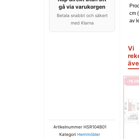
68
Prod
gå via varukorgen
kg
cm (
Betala snabbt och säkert
svart
av l
med Klarna
mängd
Vi
rek
äve
-
78.0
Artikelnummer
HSR104B01
Kategori
Hemmöbler