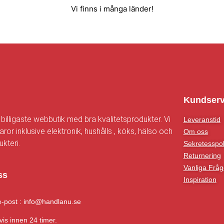
Vi finns i många länder!
n
Kundserv
 billigaste webbutik med bra kvalitetsprodukter. Vi
Leveranstid
aror inklusive elektronik, hushålls , köks, hälso och
Om oss
kteri.
Sekretesspol
Returnering
Vanliga Fråg
ss
Inspiration
e-post : info@handlanu.se
vis innen 24 timer.