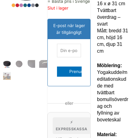
⭐ Bästa pris i Sverige
16 x ø 31 cm
Slut i lager
Tvättbart
överdrag –
svart
E-post när lager
Mått: bredd 31
är tillgängligt
cm, höjd 16
cm, djup 31
cm
Möblering:
Yogakudde/m
editationskud
de med
tvättbart
bomullsöverdr
eller
ag och
fyllning av
boveteskal
⚡
EXPRESSKASSA
Material: