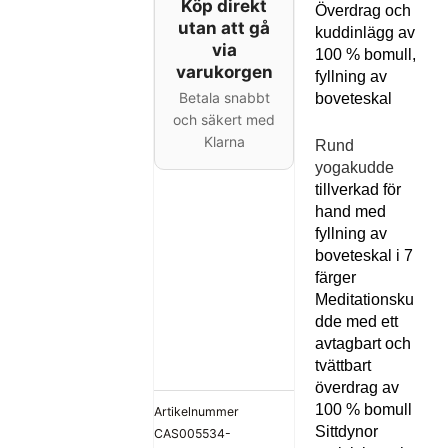
Köp direkt
Överdrag och
utan att gå
kuddinlägg av
via
100 % bomull,
varukorgen
fyllning av
Betala snabbt
boveteskal
och säkert med
Klarna
Rund
yogakudde
tillverkad för
hand med
fyllning av
boveteskal i 7
färger
Meditationsku
dde med ett
avtagbart och
tvättbart
överdrag av
100 % bomull
Artikelnummer
Sittdynor
CAS005534-