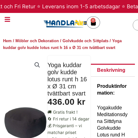
Hoppa
och Fri Retur ⭐ Leverans inom 1-5 arbetsdagar ⭐ Betala 
till
innehåll
0
Varukorg
S
Hem
/
Möbler och Dekoration
/
Golvkudde och Sittplats
/ Yoga
kuddar golv kudde lotus runt h 16 x Ø 31 cm tvättbart svart
Yoga kuddar
Beskrivning
golv kudde
lotus runt h 16
x Ø 31 cm
Produktinfor
tvättbart svart
mation:
436.00
kr
Yogakudde
🚚 Gratis frakt !
Meditationsdy
🔄 Fri retur i 14 dagar
na Sittdyna
💰 Prisgaranti – vi
Golvkudde
matchar priset
Lotus rund H