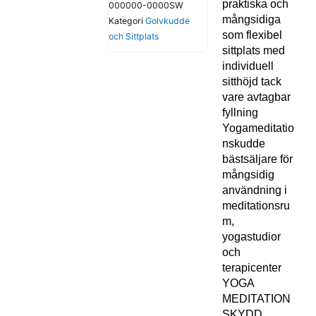
praktiska och
000000-0000SW
mångsidiga
Kategori
Golvkudde
som flexibel
och Sittplats
sittplats med
individuell
sitthöjd tack
vare avtagbar
fyllning
Yogameditatio
nskudde
bästsäljare för
mångsidig
användning i
meditationsru
m,
yogastudior
och
terapicenter
YOGA
MEDITATION
SKYDD