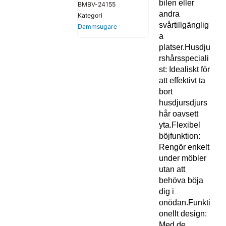
bilen eller
BMBV-24155
andra
Kategori
svårtillgänglig
Dammsugare
a
platser.Husdju
rshårsspeciali
st: Idealiskt för
att effektivt ta
bort
husdjursdjurs
hår oavsett
yta.Flexibel
böjfunktion:
Rengör enkelt
under möbler
utan att
behöva böja
dig i
onödan.Funkti
onellt design:
Med de