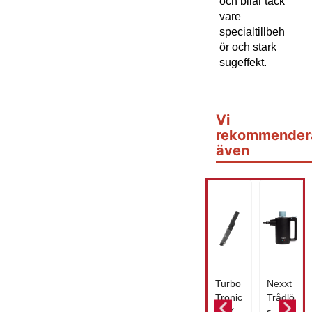
och bilar tack
vare
specialtillbeh
ör och stark
sugeffekt.
Vi
rekommender
även
Turbo
Nexxt
Tronic
Trådlö
LUX5
s