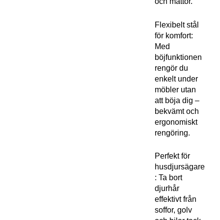
och mattor.
Flexibelt stål
för komfort:
Med
böjfunktionen
rengör du
enkelt under
möbler utan
att böja dig –
bekvämt och
ergonomiskt
rengöring.
Perfekt för
husdjursägare
: Ta bort
djurhår
effektivt från
soffor, golv