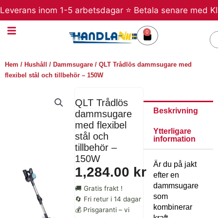
Hoppa
erans inom 1-5 arbetsdagar ⭐ Betala senare med Klarna ⭐
till
innehåll
0
Varukorg
S
Hem
/
Hushåll
/
Dammsugare
/ QLT Trådlös dammsugare med
flexibel stål och tillbehör – 150W
QLT Trådlös
Beskrivning
dammsugare
med flexibel
Ytterligare
stål och
information
tillbehör –
150W
Är du på jakt
1,284.00
kr
efter en
dammsugare
🚚 Gratis frakt !
som
🔄 Fri retur i 14 dagar
kombinerar
💰 Prisgaranti – vi
kraft,