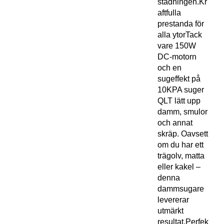
städningen.Kr
aftfulla
prestanda för
alla ytorTack
vare 150W
DC-motorn
och en
sugeffekt på
10KPA suger
QLT lätt upp
damm, smulor
och annat
skräp. Oavsett
om du har ett
trägolv, matta
eller kakel –
denna
dammsugare
levererar
utmärkt
resultat.Perfek