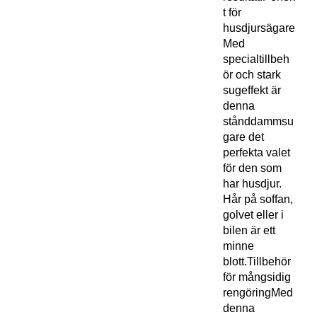
t för
husdjursägare
Med
specialtillbeh
ör och stark
sugeffekt är
denna
stånddammsu
gare det
perfekta valet
för den som
har husdjur.
Hår på soffan,
golvet eller i
bilen är ett
minne
blott.Tillbehör
för mångsidig
rengöringMed
denna