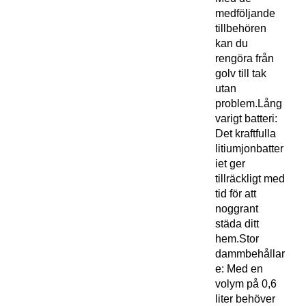
medföljande
tillbehören
kan du
rengöra från
golv till tak
utan
problem.Lång
varigt batteri:
Det kraftfulla
litiumjonbatter
iet ger
tillräckligt med
tid för att
noggrant
städa ditt
hem.Stor
dammbehållar
e: Med en
volym på 0,6
liter behöver