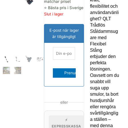
matchar priset
flexibilitet och
⭐ Bästa pris i Sverige
användarvänli
Slut i lager
ghet? QLT
Trådlös
E-post när lager
Ståldammsug
är tillgängligt
are med
Flexibel
Stång
erbjuder den
perfekta
lösningen.
Oavsett om du
snabbt vill
suga upp
smulor, ta bort
husdjurshår
eller
eller rengöra
svårtillgänglig
a ställen –
⚡
med denna
EXPRESSKASSA