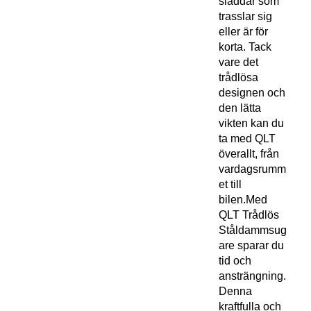
sladdar som
trasslar sig
eller är för
korta. Tack
vare det
trådlösa
designen och
den lätta
vikten kan du
ta med QLT
överallt, från
vardagsrumm
et till
bilen.Med
QLT Trådlös
Ståldammsug
are sparar du
tid och
ansträngning.
Denna
kraftfulla och