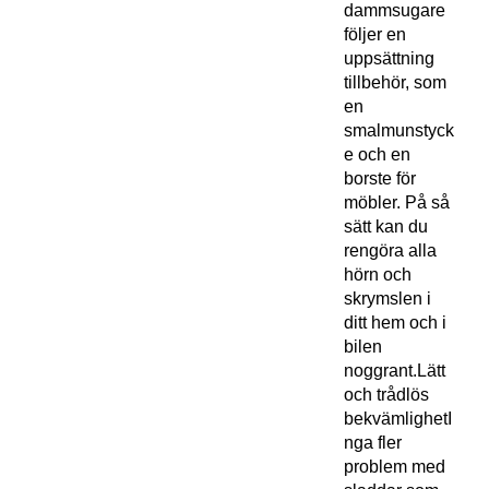
dammsugare
följer en
uppsättning
tillbehör, som
en
smalmunstyck
e och en
borste för
möbler. På så
sätt kan du
rengöra alla
hörn och
skrymslen i
ditt hem och i
bilen
noggrant.Lätt
och trådlös
bekvämlighetI
nga fler
problem med