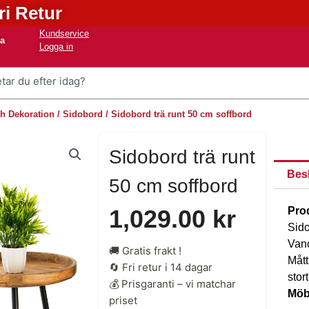
ri Retur
Kundservice
na
Logga in
h Dekoration
/
Sidobord
/ Sidobord trä runt 50 cm soffbord
Sidobord trä runt
Bes
50 cm soffbord
Pro
1,029.00
kr
Sido
Vanc
🚚 Gratis frakt !
Mått
🔄 Fri retur i 14 dagar
stor
💰 Prisgaranti – vi matchar
Möb
priset