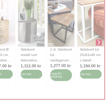
ord Ø
Sidobord
2 st. Sidobord
Sidobord trä
46 cm
metall runt
trä
25x61x40 cm
ilver
dekorativa
vardagsrum
c-tabell
1,277.00
kr
guld
tunis silver
bord soffbord
Liverpool
7.00
kr
1,112.00
kr
1,194.00
kr
nium
aluminium
metall ram
metal ram –
Lägg till i
er
Läs mer
Läs mer
ldesign
Vit
varukorg