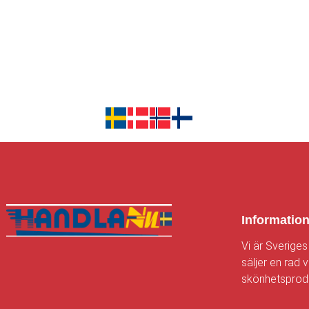
Informatio
Vi är Sveriges
säljer en rad v
skönhetsprodu