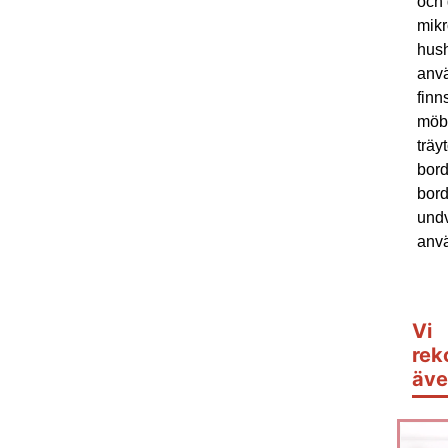
och 
mikr
hush
anvä
finn
möbe
träy
bord
bord
undv
anvä
Vi
rek
äve