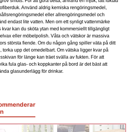
grov smuts. För att göra detta, använd en mjuk, lätt fuktad
ofiberduk. Använd aldrig kemiska rengöringsmedel,
ållsrengöringsmedel eller allrengöringsmedel och
nd endast lite vatten. Men om ett synligt vattenmärke
s kvar kan du sköta ytan med kommersiellt tillgängligt
lvax eller möbelpolish. Våta och vätskor är massiva
tors största fiende. Om du någon gång spiller väta på ditt
, torka upp det omedelbart. Om vätska ligger kvar på
sskivan för länge kan träet svälla av fukten. För att
ika fula glas- och koppkanter på bord är det bäst att
nda glasunderlägg för drinkar.
ommenderar
n