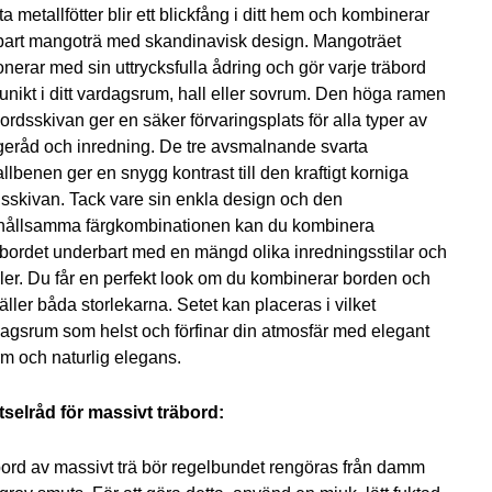
ta metallfötter blir ett blickfång i ditt hem och kombinerar
bart mangoträ med skandinavisk design. Mangoträet
nerar med sin uttrycksfulla ådring och gör varje träbord
 unikt i ditt vardagsrum, hall eller sovrum. Den höga ramen
ordsskivan ger en säker förvaringsplats för alla typer av
eråd och inredning. De tre avsmalnande svarta
llbenen ger en snygg kontrast till den kraftigt korniga
sskivan. Tack vare sin enkla design och den
hållsamma färgkombinationen kan du kombinera
bordet underbart med en mängd olika inredningsstilar och
er. Du får en perfekt look om du kombinerar borden och
äller båda storlekarna. Setet kan placeras i vilket
agsrum som helst och förfinar din atmosfär med elegant
m och naturlig elegans.
selråd för massivt träbord:
bord av massivt trä bör regelbundet rengöras från damm