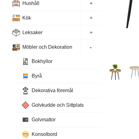
Hushåll
+
Kök
+
Leksaker
+
Möbler och Dekoration
+
Bokhyllor
Byrå
Dekorativa föremål
Golvkudde och Sittplats
Golvmattor
Konsolbord