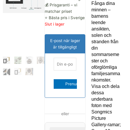
var:
är:
Fånga dina
💰 Prisgaranti – vi
507.00 kr.
433.00 kr.
minnen –
matchar priset
barnens
⭐ Bästa pris i Sverige
leende
Slut i lager
ansikten,
solen och
E-post när lager
stranden från
är tillgängligt
din
sommarseme
ster och
oförglömliga
familjesamma
nkomster.
Visa och dela
dessa
underbara
foton med
Songmics
eller
Picture
Gallery-ramar;