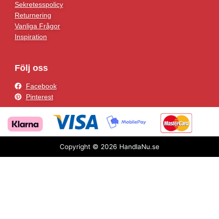
Sekretesspolicy
Returnering
Vanliga Frågor
Inspiration
Följ oss
Facebook
Pinterest
Copyright © 2026 HandlaNu.se