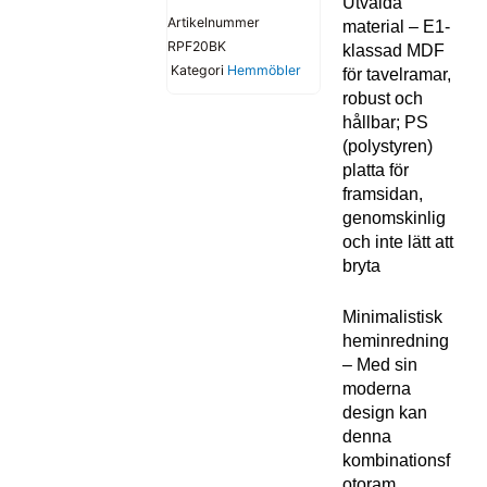
Utvalda
Artikelnummer
material – E1-
RPF20BK
klassad MDF
Kategori
Hemmöbler
för tavelramar,
robust och
hållbar; PS
(polystyren)
platta för
framsidan,
genomskinlig
och inte lätt att
bryta
Minimalistisk
heminredning
– Med sin
moderna
design kan
denna
kombinationsf
otoram