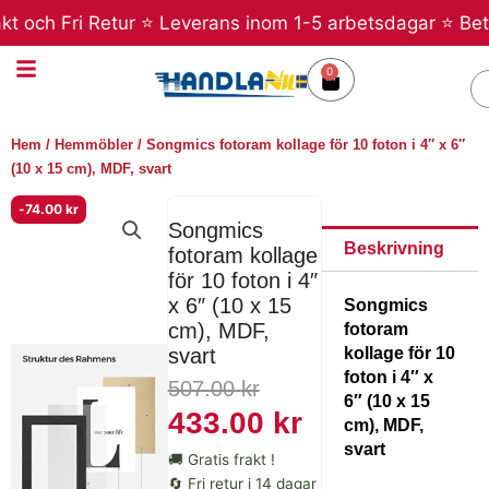
Hoppa
 och Fri Retur ⭐ Leverans inom 1-5 arbetsdagar ⭐ Betala
till
innehåll
0
Varukorg
S
Hem
/
Hemmöbler
/ Songmics fotoram kollage för 10 foton i 4″ x 6″
(10 x 15 cm), MDF, svart
-
74.00
kr
Songmics
Beskrivning
fotoram kollage
för 10 foton i 4″
x 6″ (10 x 15
Songmics
cm), MDF,
fotoram
kollage för 10
svart
foton i 4″ x
Det
Det
507.00
kr
6″ (10 x 15
ursprungliga
nuvarande
433.00
kr
cm), MDF,
priset
priset
svart
🚚 Gratis frakt !
🔄 Fri retur i 14 dagar