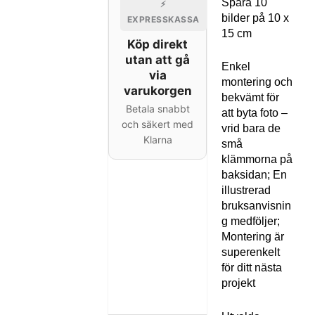
Spara 10
⚡
bilder på 10 x
EXPRESSKASSA
15 cm
Köp direkt
utan att gå
Enkel
via
montering och
varukorgen
bekvämt för
Betala snabbt
att byta foto –
och säkert med
vrid bara de
Klarna
små
klämmorna på
baksidan; En
illustrerad
bruksanvisnin
g medföljer;
Montering är
superenkelt
för ditt nästa
projekt