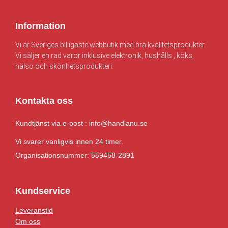
k
k
r
r
Information
.
.
Vi är Sveriges billigaste webbutik med bra kvalitetsprodukter.
Vi säljer en rad varor inklusive elektronik, hushålls , köks,
hälso och skönhetsprodukteri.
Kontakta oss
Kundtjänst via e-post : info@handlanu.se
Vi svarer vanligvis innen 24 timer.
Organisationsnummer: 559458-2891
Kundservice
Leveranstid
Om oss