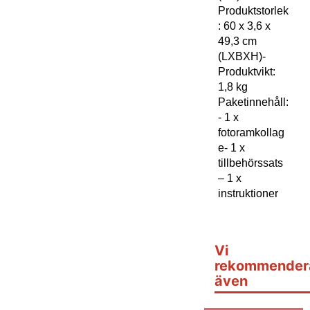
Produktstorlek
: 60 x 3,6 x
49,3 cm
(LXBXH)-
Produktvikt:
1,8 kg
Paketinnehåll:
- 1 x
fotoramkollag
e- 1 x
tillbehörssats
– 1 x
instruktioner
Vi
rekommender
även